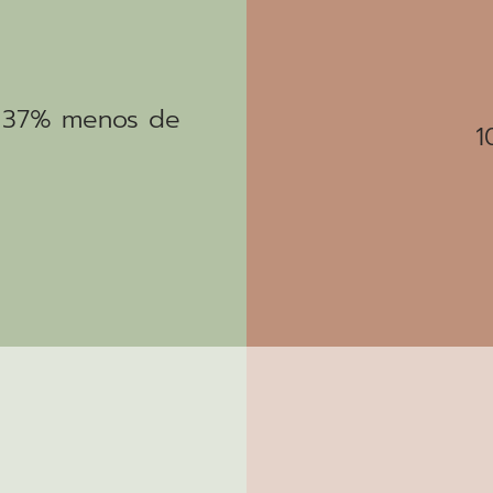
– 37% menos de
1