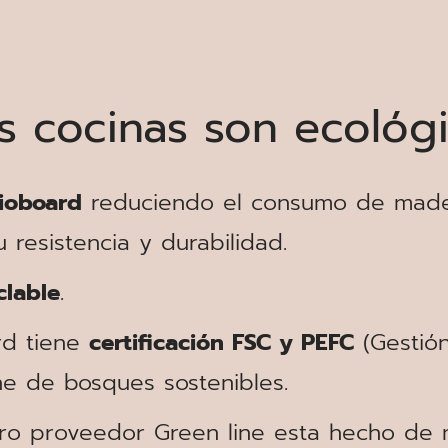
s cocinas son ecológ
ioboard
reduciendo el consumo de made
resistencia y durabilidad.
clable
.
rd tiene
certificación
FSC
y
PEFC
(Gestión
e de bosques sostenibles.
o proveedor Green line esta hecho de ma