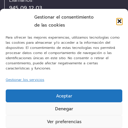
Llámanos:
945 09 12 03
Gestionar el consentimiento
Visítanos:
de las cookies
Pintor Díaz de Olano, 13
Para ofrecer las mejores experiencias, utilizamos tecnologías como
las cookies para almacenar y/o acceder a la información del
dispositivo. El consentimiento de estas tecnologías nos permitirá
Envíanos un e-mail:
procesar datos como el comportamiento de navegación o las
cocinas@personalkitchen.es
identificaciones únicas en este sitio. No consentir o retirar el
consentimiento, puede afectar negativamente a ciertas
características y funciones.
¡Síguenos!
Gestionar los servicios
Aceptar
Facebook
Denegar
Instagram
Ver preferencias