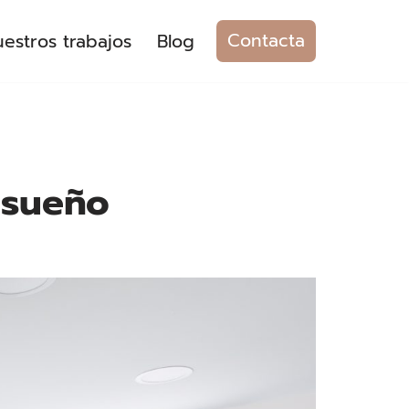
Contacta
estros trabajos
Blog
nsueño