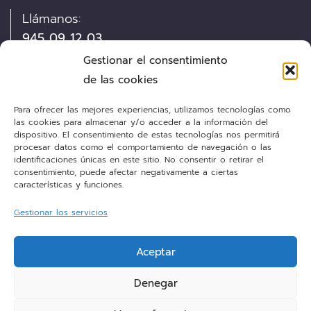
Llámanos:
945 09 12 03
Gestionar el consentimiento
Visítanos:
de las cookies
Pintor Díaz de Olano, 13
Para ofrecer las mejores experiencias, utilizamos tecnologías como
las cookies para almacenar y/o acceder a la información del
dispositivo. El consentimiento de estas tecnologías nos permitirá
Envíanos un e-mail:
procesar datos como el comportamiento de navegación o las
cocinas@personalkitchen.es
identificaciones únicas en este sitio. No consentir o retirar el
consentimiento, puede afectar negativamente a ciertas
características y funciones.
¡Síguenos!
Gestionar los servicios
Aceptar
Facebook
Denegar
Instagram