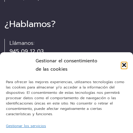
¿Hablamos?
Llámanos:
945 09 12 03
Gestionar el consentimiento
Visítanos:
de las cookies
Pintor Díaz de Olano, 13
Para ofrecer las mejores experiencias, utilizamos tecnologías como
las cookies para almacenar y/o acceder a la información del
dispositivo. El consentimiento de estas tecnologías nos permitirá
Envíanos un e-mail:
procesar datos como el comportamiento de navegación o las
cocinas@personalkitchen.es
identificaciones únicas en este sitio. No consentir o retirar el
consentimiento, puede afectar negativamente a ciertas
características y funciones.
¡Síguenos!
Gestionar los servicios