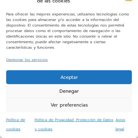
de las cookies
Para ofrecer las mejores experiencias, utilizamos tecnologías como
las cookies para almacenar y/o acceder a la información del
dispositivo. El consentimiento de estas tecnologías nos permitirá
procesar datos como el comportamiento de navegación o las
identificaciones únicas en este sitio. No consentir o retirar el
consentimiento, puede afectar negativamente a ciertas
características y funciones.
Gestionar los servicios
Grifo Schock Veravent modelo
Vitus
, filtra el agua para
disfrutes de sus ventajas en cada sorbo.
Aceptar
Y si quieres
personalizar al máximo tu
Denegar
fregadero y grifo
, tienes la opción de elegir el
Ver preferencias
acabado incluso del sumidero y los
embellecedores: Dorado, Iron, blanco, negro,
Política de
Política de Privacidad, Protección de Datos
Aviso
cooper, oro blanqueado…¡Tu eliges!
cookies
y cookies
legal