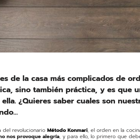
ares de la casa más complicados de or
tica, sino también práctica, y es que 
en ella. ¿Quieres saber cuales son nue
endo…
 del revolucionario
Método Konmari
, el orden en la coci
no nos provoque alegría
, y para ello, lo primero que d