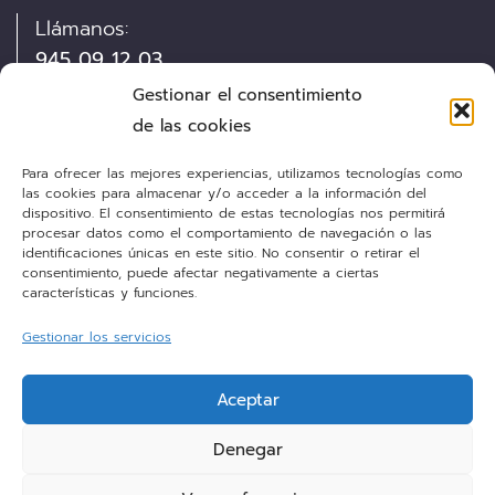
Llámanos:
945 09 12 03
Gestionar el consentimiento
Visítanos:
de las cookies
Pintor Díaz de Olano, 13
Para ofrecer las mejores experiencias, utilizamos tecnologías como
las cookies para almacenar y/o acceder a la información del
dispositivo. El consentimiento de estas tecnologías nos permitirá
Envíanos un e-mail:
procesar datos como el comportamiento de navegación o las
cocinas@personalkitchen.es
identificaciones únicas en este sitio. No consentir o retirar el
consentimiento, puede afectar negativamente a ciertas
características y funciones.
¡Síguenos!
Gestionar los servicios
Aceptar
Facebook
Denegar
Instagram