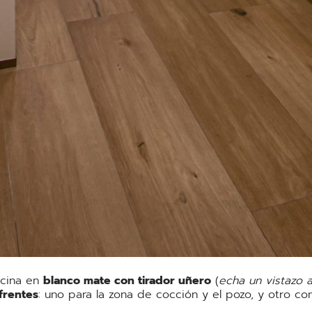
ocina en
blanco mate con tirador uñero
(
echa un vistazo a
frentes
: uno para la zona de cocción y el pozo, y otro co