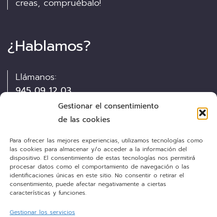
creas, compruébalo!
¿Hablamos?
Llámanos:
945 09 12 03
Gestionar el consentimiento
Visítanos:
de las cookies
Pintor Díaz de Olano, 13
Para ofrecer las mejores experiencias, utilizamos tecnologías como
las cookies para almacenar y/o acceder a la información del
dispositivo. El consentimiento de estas tecnologías nos permitirá
Envíanos un e-mail:
procesar datos como el comportamiento de navegación o las
cocinas@personalkitchen.es
identificaciones únicas en este sitio. No consentir o retirar el
consentimiento, puede afectar negativamente a ciertas
características y funciones.
Gestionar los servicios